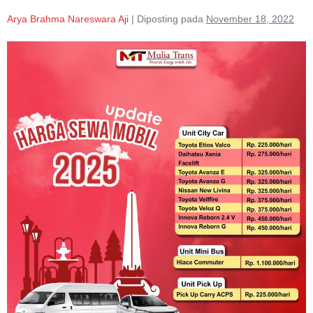
Arya Brahma Nareswara Aji
|
Diposting pada
November 18, 2022
Harga
Rental
Mobil
Pasuruan
Lepas
Kunci
Terdekat