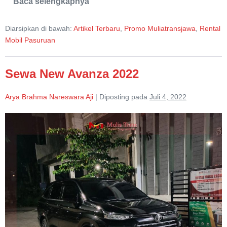
Baca selengkapnya
Harga
Rental
Mobil
Diarsipkan di bawah:
Artikel Terbaru
,
Promo Muliatransjawa
,
Rental
Pasuruan
Lepas
Mobil Pasuruan
Kunci
Terdekat
Sewa New Avanza 2022
Arya Brahma Nareswara Aji
|
Diposting pada
Juli 4, 2022
Sewa
New
Avanza
2022