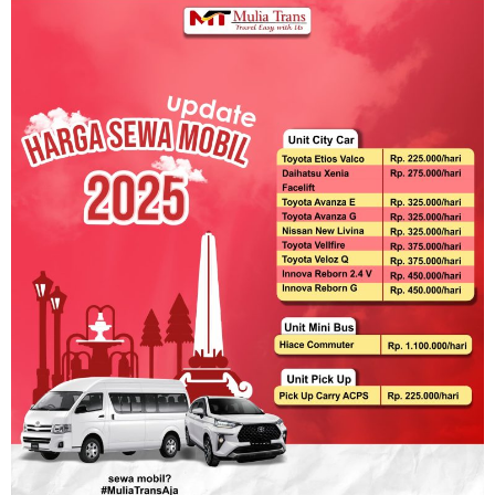
Rental
Mobil
Pasuruan
Murah
Terdekat
Lepas
Kunci