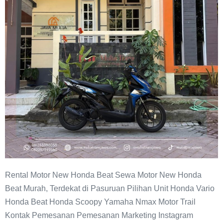
Beat
Murah
Pasuruan
Rental Motor New Honda Beat Sewa Motor New Honda
Beat Murah, Terdekat di Pasuruan Pilihan Unit Honda Vario
Honda Beat Honda Scoopy Yamaha Nmax Motor Trail
Kontak Pemesanan Pemesanan Marketing Instagram