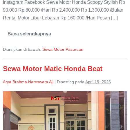
Instagram Facebook Sewa Motor Honda Scoopy Stylish Rp
90.000 Rp 80.000 /Hari Rp 2.400.000 Rp 1.300.000 /Bulan
Rental Motor Libur Lebaran Rp 160.000 /Hari Pesan […]
Baca selengkapnya
Sewa
Motor
Honda
Diarsipkan di bawah:
Sewa Motor Pasuruan
Scoopy
Stylish
Pasuruan
Sewa Motor Matic Honda Beat
Arya Brahma Nareswara Aji
|
Diposting pada
April 19, 2026
Sewa
Motor
Matic
Honda
Beat