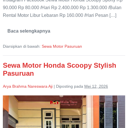
90.000 Rp 80.000 /Hari Rp 2.400.000 Rp 1.300.000 /Bulan
Rental Motor Libur Lebaran Rp 160.000 /Hari Pesan […]
Baca selengkapnya
Rental
Motor
Honda
Diarsipkan di bawah:
Sewa Motor Pasuruan
Scoopy
Murah
Sewa Motor Honda Scoopy Stylish
Pasuruan
Arya Brahma Nareswara Aji
|
Diposting pada
Mei 12, 2026
Sewa
Motor
Honda
Scoopy