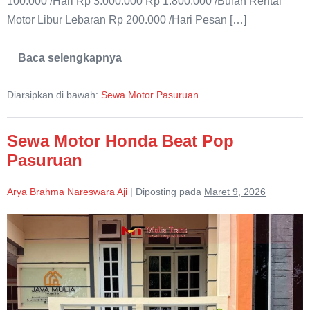
100.000 /Hari Rp 3.000.000 Rp 1.800.000 /Bulan Rental
Motor Libur Lebaran Rp 200.000 /Hari Pesan […]
Baca selengkapnya
Sewa
Motor
Vario
Diarsipkan di bawah:
Sewa Motor Pasuruan
150
Pasuruan
Sewa Motor Honda Beat Pop
Pasuruan
Arya Brahma Nareswara Aji
|
Diposting pada
Maret 9, 2026
Sewa
Motor
Honda
Beat
Pop