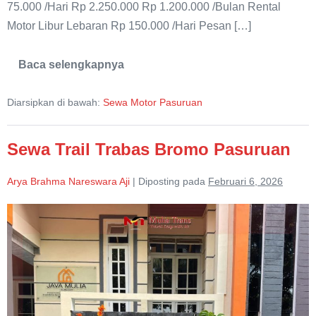
75.000 /Hari Rp 2.250.000 Rp 1.200.000 /Bulan Rental
Motor Libur Lebaran Rp 150.000 /Hari Pesan […]
Baca selengkapnya
Sewa
Motor
Honda
Diarsipkan di bawah:
Sewa Motor Pasuruan
Beat
Pop
Pasuruan
Sewa Trail Trabas Bromo Pasuruan
Arya Brahma Nareswara Aji
|
Diposting pada
Februari 6, 2026
Sewa
Trail
Trabas
Bromo
Pasuruan