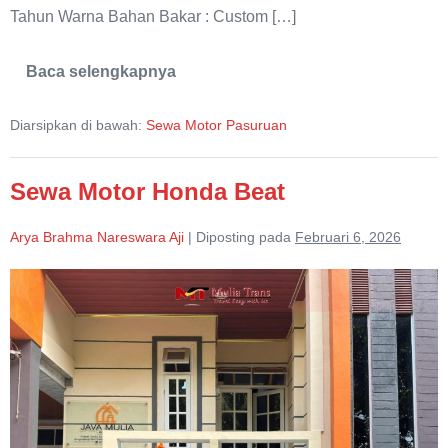
Tahun Warna Bahan Bakar : Custom […]
Baca selengkapnya
Sewa
Trail
Trabas
Diarsipkan di bawah:
Sewa Motor Pasuruan
Bromo
Pasuruan
Sewa Motor Honda Beat
Arya Brahma Nareswara Aji
|
Diposting pada
Februari 6, 2026
Sewa
Motor
Honda
Beat