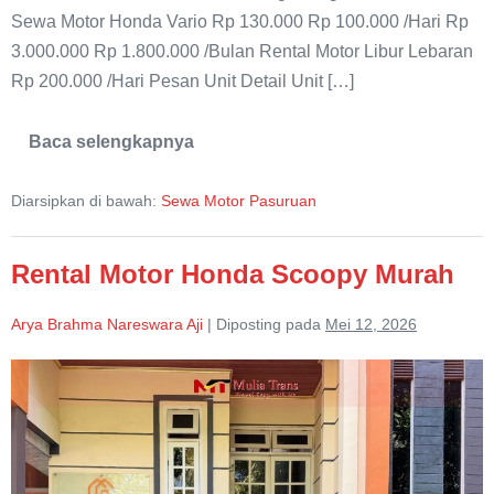
Sewa Motor Honda Vario Rp 130.000 Rp 100.000 /Hari Rp
3.000.000 Rp 1.800.000 /Bulan Rental Motor Libur Lebaran
Rp 200.000 /Hari Pesan Unit Detail Unit […]
Baca selengkapnya
Rental
Motor
Honda
Diarsipkan di bawah:
Sewa Motor Pasuruan
Vario
Murah
Pasuruan
Rental Motor Honda Scoopy Murah
Arya Brahma Nareswara Aji
|
Diposting pada
Mei 12, 2026
Rental
Motor
Honda
Scoopy
Murah