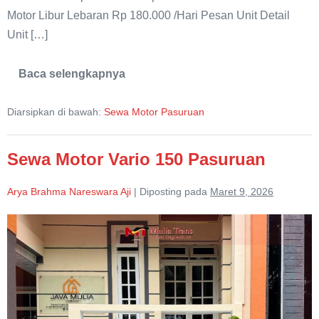
Motor Libur Lebaran Rp 180.000 /Hari Pesan Unit Detail
Unit […]
Baca selengkapnya
Sewa
Motor
Honda
Diarsipkan di bawah:
Sewa Motor Pasuruan
Scoopy
Pasuruan
Sewa Motor Vario 150 Pasuruan
Arya Brahma Nareswara Aji
|
Diposting pada
Maret 9, 2026
Sewa
Motor
Vario
150
Pasuruan