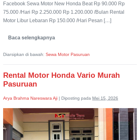
Facebook Sewa Motor New Honda Beat Rp 90.000 Rp
75.000 /Hari Rp 2.250.000 Rp 1.200.000 /Bulan Rental
Motor Libur Lebaran Rp 150.000 /Hari Pesan […]
Baca selengkapnya
Sewa
Motor
Matic
Diarsipkan di bawah:
Sewa Motor Pasuruan
Honda
Beat
Murah
Pasuruan
Rental Motor Honda Vario Murah
Pasuruan
Arya Brahma Nareswara Aji
|
Diposting pada
Mei 15, 2026
Rental
Motor
Honda
Vario