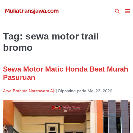
Lompat
Toggle
ke
To
Pencari
konten
Me
Tag:
sewa motor trail
bromo
Sewa Motor Matic Honda Beat Murah
Pasuruan
Arya Brahma Nareswara Aji
|
Diposting pada
Mei 23, 2026
Sewa
Motor
Matic
Honda