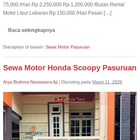
75.000 /Hari Rp 2.250.000 Rp 1.200.000 /Bulan Rental
Motor Libur Lebaran Rp 150.000 /Hari Pesan […]
Baca selengkapnya
Sewa
Motor
Matic
Diarsipkan di bawah:
Sewa Motor Pasuruan
Honda
Beat
Sewa Motor Honda Scoopy Pasuruan
Arya Brahma Nareswara Aji
|
Diposting pada
Maret 11, 2026
Sewa
Motor
Honda
Scoopy
Pasuruan