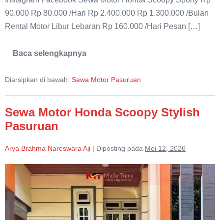
90.000 Rp 80.000 /Hari Rp 2.400.000 Rp 1.300.000 /Bulan
Rental Motor Libur Lebaran Rp 160.000 /Hari Pesan […]
Baca selengkapnya
Rental
Motor
Honda
Diarsipkan di bawah:
Sewa Motor Pasuruan
Scoopy
Murah
Sewa Motor Honda Scoopy Stylish
Pasuruan
Arya Brahma Nareswara Aji
|
Diposting pada
Mei 12, 2026
Sewa
Motor
Honda
Scoopy