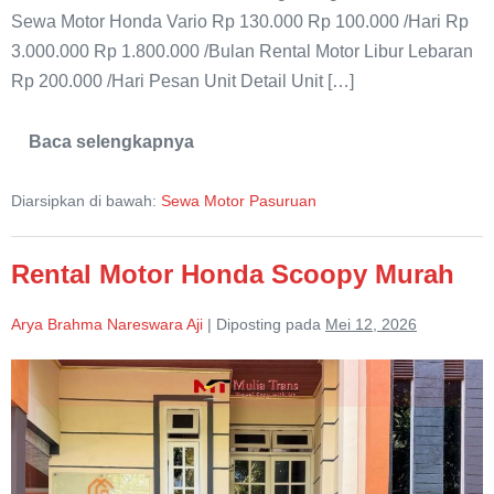
Sewa Motor Honda Vario Rp 130.000 Rp 100.000 /Hari Rp
3.000.000 Rp 1.800.000 /Bulan Rental Motor Libur Lebaran
Rp 200.000 /Hari Pesan Unit Detail Unit […]
Baca selengkapnya
Rental
Motor
Honda
Diarsipkan di bawah:
Sewa Motor Pasuruan
Vario
Murah
Pasuruan
Rental Motor Honda Scoopy Murah
Arya Brahma Nareswara Aji
|
Diposting pada
Mei 12, 2026
Rental
Motor
Honda
Scoopy
Murah