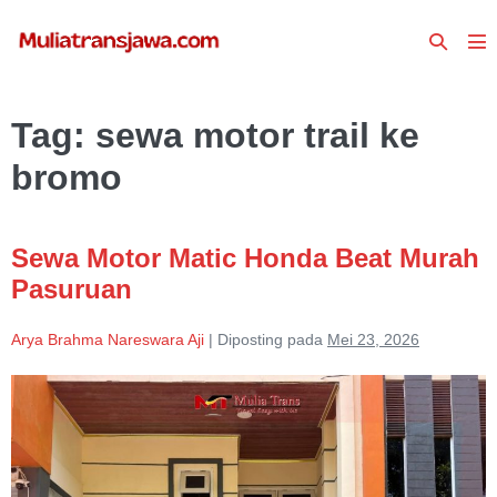
Lompat
Toggle
ke
To
Pencari
konten
Me
Tag:
sewa motor trail ke
bromo
Sewa Motor Matic Honda Beat Murah
Pasuruan
Arya Brahma Nareswara Aji
|
Diposting pada
Mei 23, 2026
Sewa
Motor
Matic
Honda