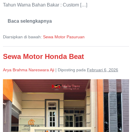
Tahun Warna Bahan Bakar : Custom […]
Baca selengkapnya
Sewa
Trail
Trabas
Diarsipkan di bawah:
Sewa Motor Pasuruan
Bromo
Pasuruan
Sewa Motor Honda Beat
Arya Brahma Nareswara Aji
|
Diposting pada
Februari 6, 2026
Sewa
Motor
Honda
Beat