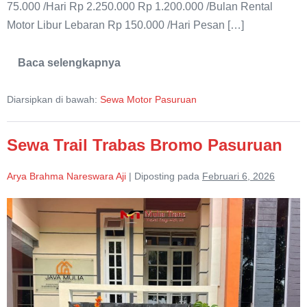
75.000 /Hari Rp 2.250.000 Rp 1.200.000 /Bulan Rental
Motor Libur Lebaran Rp 150.000 /Hari Pesan […]
Baca selengkapnya
Sewa
Motor
Honda
Diarsipkan di bawah:
Sewa Motor Pasuruan
Beat
Pop
Pasuruan
Sewa Trail Trabas Bromo Pasuruan
Arya Brahma Nareswara Aji
|
Diposting pada
Februari 6, 2026
Sewa
Trail
Trabas
Bromo
Pasuruan