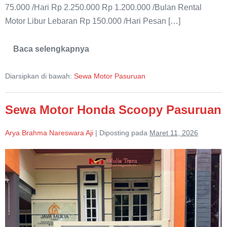
75.000 /Hari Rp 2.250.000 Rp 1.200.000 /Bulan Rental
Motor Libur Lebaran Rp 150.000 /Hari Pesan […]
Baca selengkapnya
Sewa
Motor
Matic
Diarsipkan di bawah:
Sewa Motor Pasuruan
Honda
Beat
Sewa Motor Honda Scoopy Pasuruan
Arya Brahma Nareswara Aji
|
Diposting pada
Maret 11, 2026
Sewa
Motor
Honda
Scoopy
Pasuruan