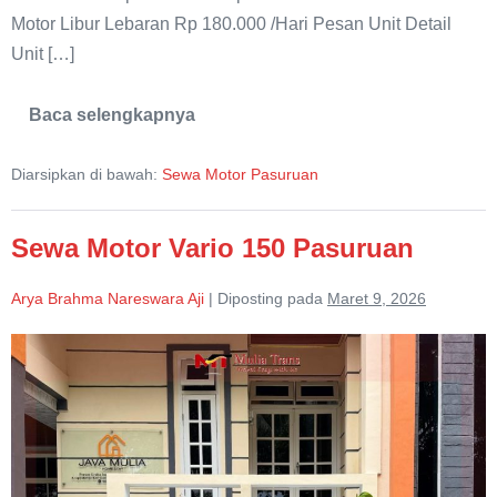
Motor Libur Lebaran Rp 180.000 /Hari Pesan Unit Detail
Unit […]
Baca selengkapnya
Sewa
Motor
Honda
Diarsipkan di bawah:
Sewa Motor Pasuruan
Scoopy
Pasuruan
Sewa Motor Vario 150 Pasuruan
Arya Brahma Nareswara Aji
|
Diposting pada
Maret 9, 2026
Sewa
Motor
Vario
150
Pasuruan