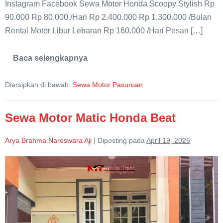
Instagram Facebook Sewa Motor Honda Scoopy Stylish Rp
90.000 Rp 80.000 /Hari Rp 2.400.000 Rp 1.300.000 /Bulan
Rental Motor Libur Lebaran Rp 160.000 /Hari Pesan […]
Baca selengkapnya
Sewa
Motor
Honda
Diarsipkan di bawah:
Sewa Motor Pasuruan
Scoopy
Stylish
Pasuruan
Sewa Motor Matic Honda Beat
Arya Brahma Nareswara Aji
|
Diposting pada
April 19, 2026
Sewa
Motor
Matic
Honda
Beat