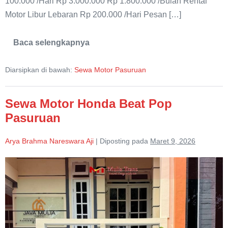
100.000 /Hari Rp 3.000.000 Rp 1.800.000 /Bulan Rental
Motor Libur Lebaran Rp 200.000 /Hari Pesan […]
Baca selengkapnya
Sewa
Motor
Vario
Diarsipkan di bawah:
Sewa Motor Pasuruan
150
Pasuruan
Sewa Motor Honda Beat Pop
Pasuruan
Arya Brahma Nareswara Aji
|
Diposting pada
Maret 9, 2026
Sewa
Motor
Honda
Beat
Pop