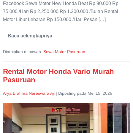
Facebook Sewa Motor New Honda Beat Rp 90.000 Rp
75.000 /Hari Rp 2.250.000 Rp 1.200.000 /Bulan Rental
Motor Libur Lebaran Rp 150.000 /Hari Pesan […]
Baca selengkapnya
Sewa
Motor
Matic
Diarsipkan di bawah:
Sewa Motor Pasuruan
Honda
Beat
Murah
Pasuruan
Rental Motor Honda Vario Murah
Pasuruan
Arya Brahma Nareswara Aji
|
Diposting pada
Mei 15, 2026
Rental
Motor
Honda
Vario