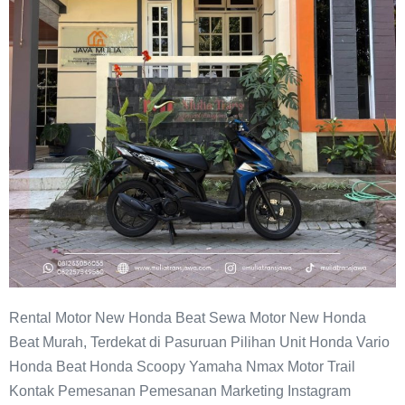
Beat
Murah
Pasuruan
Rental Motor New Honda Beat Sewa Motor New Honda
Beat Murah, Terdekat di Pasuruan Pilihan Unit Honda Vario
Honda Beat Honda Scoopy Yamaha Nmax Motor Trail
Kontak Pemesanan Pemesanan Marketing Instagram