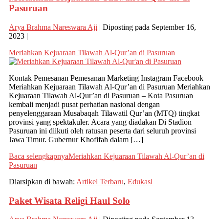
Pasuruan
Arya Brahma Nareswara Aji
|
Diposting pada
September 16,
2023
|
Meriahkan Kejuaraan Tilawah Al-Qur’an di Pasuruan
Kontak Pemesanan Pemesanan Marketing Instagram Facebook
Meriahkan Kejuaraan Tilawah Al-Qur’an di Pasuruan Meriahkan
Kejuaraan Tilawah Al-Qur’an di Pasuruan – Kota Pasuruan
kembali menjadi pusat perhatian nasional dengan
penyelenggaraan Musabaqah Tilawatil Qur’an (MTQ) tingkat
provinsi yang spektakuler. Acara yang diadakan Di Stadion
Pasuruan ini diikuti oleh ratusan peserta dari seluruh provinsi
Jawa Timur. Gubernur Khofifah dalam […]
Baca selengkapnya
Meriahkan Kejuaraan Tilawah Al-Qur’an di
Pasuruan
Diarsipkan di bawah:
Artikel Terbaru
,
Edukasi
Paket Wisata Religi Haul Solo