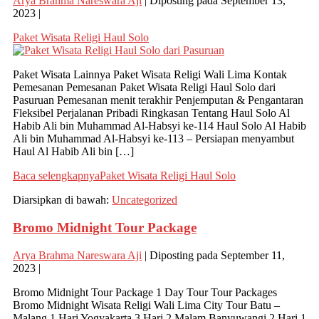
Arya Brahma Nareswara Aji
|
Diposting pada
September 13,
2023
|
Paket Wisata Religi Haul Solo
Paket Wisata Lainnya Paket Wisata Religi Wali Lima Kontak
Pemesanan Pemesanan Paket Wisata Religi Haul Solo dari
Pasuruan Pemesanan menit terakhir Penjemputan & Pengantaran
Fleksibel Perjalanan Pribadi Ringkasan Tentang Haul Solo Al
Habib Ali bin Muhammad Al-Habsyi ke-114 Haul Solo Al Habib
Ali bin Muhammad Al-Habsyi ke-113 – Persiapan menyambut
Haul Al Habib Ali bin […]
Baca selengkapnya
Paket Wisata Religi Haul Solo
Diarsipkan di bawah:
Uncategorized
Bromo Midnight Tour Package
Arya Brahma Nareswara Aji
|
Diposting pada
September 11,
2023
|
Bromo Midnight Tour Package 1 Day Tour Tour Packages
Bromo Midnight Wisata Religi Wali Lima City Tour Batu –
Malang 1 Hari Yogyakarta 3 Hari 2 Malam Banyuwangi 2 Hari 1