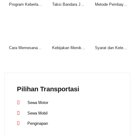
Program Keberlanjutan Muliatransjawa
Taksi Bandara Juanda Pasuruan
Metode Pembayaran Muliatransjawa: Mudah, Aman, dan Fleksibel
Cara Memesanan Rental Mobil dan Motor di Pasuruan
Kebijakan Merokok Rental Mobil di Pasuruan
Syarat dan Ketentuan Rental Motor
Pilihan Transportasi
Sewa Motor
Sewa Mobil
Penginapan