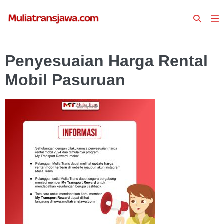
Lompat
Toggle
ke
To
Pencari
konten
Me
Penyesuaian Harga Rental
Mobil Pasuruan