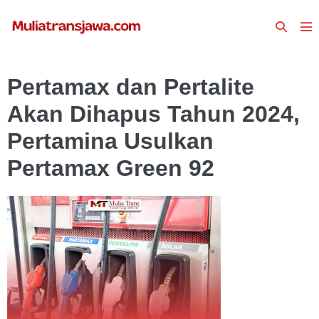
Lompat
Toggle
ke
To
Pencari
konten
Me
Pertamax dan Pertalite
Akan Dihapus Tahun 2024,
Pertamina Usulkan
Pertamax Green 92