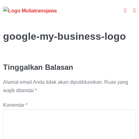
Lompat
Toggle
ke
To
Pencar
M
konten
google-my-business-logo
Tinggalkan Balasan
Alamat email Anda tidak akan dipublikasikan.
Ruas yang
wajib ditandai
*
Komentar
*