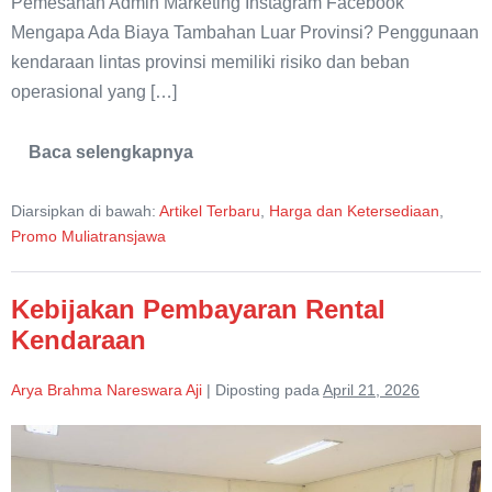
Pemesanan Admin Marketing Instagram Facebook
Mengapa Ada Biaya Tambahan Luar Provinsi? Penggunaan
kendaraan lintas provinsi memiliki risiko dan beban
operasional yang […]
Baca selengkapnya
Kebijakan
Tambahan
Biaya
Diarsipkan di bawah:
Artikel Terbaru
,
Harga dan Ketersediaan
,
Rental
Kendaraan
Promo Muliatransjawa
Penggunaan
Luar
Provinsi
Kebijakan Pembayaran Rental
Kendaraan
Arya Brahma Nareswara Aji
|
Diposting pada
April 21, 2026
Kebijakan
Pembayaran