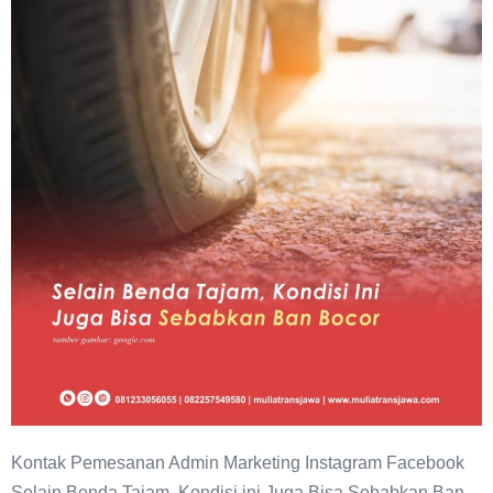
Tajam,
Kondisi
ini
Juga
Bisa
Sebabkan
Ban
Bocor
Kontak Pemesanan Admin Marketing Instagram Facebook
Selain Benda Tajam, Kondisi ini Juga Bisa Sebabkan Ban