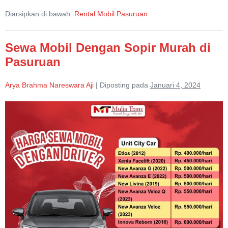
Calya
Diarsipkan di bawah:
Rental Mobil Pasuruan
Murah
di
Pasuruan
Sewa Mobil Dengan Sopir Murah di
Pasuruan
Arya Brahma Nareswara Aji
|
Diposting pada
Januari 4, 2024
Sewa
Mobil
Dengan
Sopir
Murah
di
Pasuruan