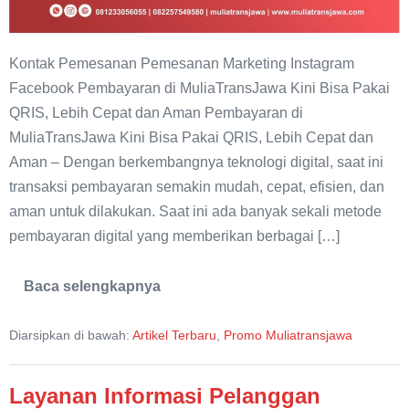
Kontak Pemesanan Pemesanan Marketing Instagram
Facebook Pembayaran di MuliaTransJawa Kini Bisa Pakai
QRIS, Lebih Cepat dan Aman Pembayaran di
MuliaTransJawa Kini Bisa Pakai QRIS, Lebih Cepat dan
Aman – Dengan berkembangnya teknologi digital, saat ini
transaksi pembayaran semakin mudah, cepat, efisien, dan
aman untuk dilakukan. Saat ini ada banyak sekali metode
pembayaran digital yang memberikan berbagai […]
Baca selengkapnya
Pembayaran
di
MuliaTransJawa
Diarsipkan di bawah:
Artikel Terbaru
,
Promo Muliatransjawa
Kini
Bisa
Pakai
QRIS,
Layanan Informasi Pelanggan
Lebih