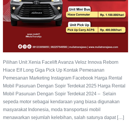
Pilihan Unit Xenia Facelift Avanza Veloz Innova Reborn
Hiace Elf Long Giga Pick Up Kontak Pemesanan
Pemesanan Marketing Instagram Facebook Harga Rental
Mobil Pasuruan Dengan Sopir Terdekat 2025 Harga Rental
Mobil Pasuruan Dengan Sopir Terdekat 2024 – Selain
sepeda motor sebagai kendaraan yang biasa digunakan
masyarakat Indonesia, moda transportasi mobil
menawarkan sejumlah kelebihan, salah satunya dapat […]