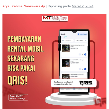
Arya Brahma Nareswara Aji
|
Diposting pada
Maret 2, 2024
Pembayaran
di
MuliaTransJawa
Kini
Bisa
Pakai
QRIS,
Lebih
Cepat
dan
Aman