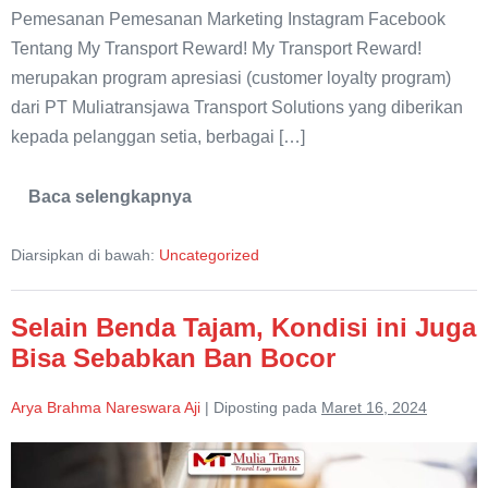
Pemesanan Pemesanan Marketing Instagram Facebook
Tentang My Transport Reward! My Transport Reward!
merupakan program apresiasi (customer loyalty program)
dari PT Muliatransjawa Transport Solutions yang diberikan
kepada pelanggan setia, berbagai […]
Baca selengkapnya
My
Transport
Reward
Diarsipkan di bawah:
Uncategorized
Selain Benda Tajam, Kondisi ini Juga
Bisa Sebabkan Ban Bocor
Arya Brahma Nareswara Aji
|
Diposting pada
Maret 16, 2024
Selain
Benda