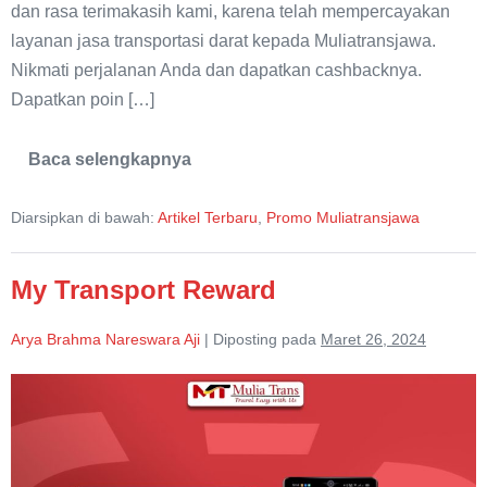
dan rasa terimakasih kami, karena telah mempercayakan
layanan jasa transportasi darat kepada Muliatransjawa.
Nikmati perjalanan Anda dan dapatkan cashbacknya.
Dapatkan poin […]
Baca selengkapnya
Miliki
Kartu
My
Diarsipkan di bawah:
Artikel Terbaru
,
Promo Muliatransjawa
Transport
Reward
My Transport Reward
Arya Brahma Nareswara Aji
|
Diposting pada
Maret 26, 2024
My
Transport
Reward