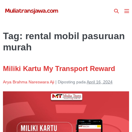
Lompat
Toggle
ke
To
Pencari
konten
Me
Tag:
rental mobil pasuruan
murah
Miliki Kartu My Transport Reward
Arya Brahma Nareswara Aji
|
Diposting pada
April 16, 2024
Miliki
Kartu
My
Transport
Reward