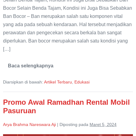
Bocor Selain Benda Tajam, Kondisi ini Juga Bisa Sebabkan
Ban Bocor – Ban merupakan salah satu komponen vital
yang ada pada sebuah kendaraan. Hal tersebut menjadikan
perawatan dan pengecekan secara berkala ban sangat
diperlukan. Ban bocor merupakan salah satu kondisi yang
[…]
Baca selengkapnya
Selain
Benda
Tajam,
Diarsipkan di bawah:
Artikel Terbaru
,
Edukasi
Kondisi
ini
Juga
Bisa
Promo Awal Ramadhan Rental Mobil
Sebabkan
Ban
Pasuruan
Bocor
Arya Brahma Nareswara Aji
|
Diposting pada
Maret 5, 2024