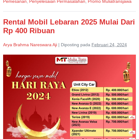
Pemesanan
,
Penyelesaian Permasalahan
,
Promo Muliatransjawa
Rental Mobil Lebaran 2025 Mulai Dari
Rp 400 Ribuan
Arya Brahma Nareswara Aji
|
Diposting pada
Februari 24, 2024
Rental
Mobil
Lebaran
2025
Mulai
Dari
Rp
400
Ribuan