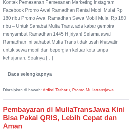
Kontak Pemesanan Pemesanan Marketing Instagram
Facebook Promo Awal Ramadhan Rental Mobil Mulai Rp
180 ribu Promo Awal Ramadhan Sewa Mobil Mulai Rp 180
ribu – Untuk Sahabat Mulia Trans, ada kabar gembira
menyambut Ramadhan 1445 Hijriyah! Selama awal
Ramadhan ini sahabat Mulia Trans tidak usah khawatir
untuk sewa mobil dan bepergian keluar kota tanpa
kehujanan. Soalnya […]
Baca selengkapnya
Promo
Awal
Ramadhan
Diarsipkan di bawah:
Artikel Terbaru
,
Promo Muliatransjawa
Rental
Mobil
Pasuruan
Pembayaran di MuliaTransJawa Kini
Bisa Pakai QRIS, Lebih Cepat dan
Aman