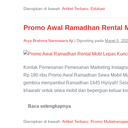
Ban
Tajam,
Diarsipkan di bawah:
Artikel Terbaru
,
Edukasi
Kondisi
Bocor
ini
Juga
Bisa
Promo Awal Ramadhan Rental M
Sebabkan
Ban
Bocor
Arya Brahma Nareswara Aji
|
Diposting pada
Maret 5, 20
Promo
Awal
Kontak Pemesanan Pemesanan Marketing Instagra
Ramadhan
Rp 180 ribu Promo Awal Ramadhan Sewa Mobil Mula
Rental
gembira menyambut Ramadhan 1445 Hijriyah! Sela
Mobil
khawatir untuk sewa mobil dan bepergian keluar ko
Pasuruan
Baca selengkapnya
Promo
Awal
Ramadhan
Diarsipkan di bawah:
Artikel Terbaru
,
Promo Muliatransja
Rental
Mobil