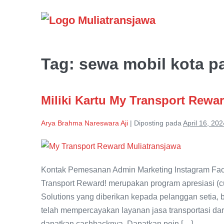
Lompat
ke
konten
Tag:
sewa mobil kota p
Miliki Kartu My Transport Rewa
Arya Brahma Nareswara Aji
|
Diposting pada
April 16, 202
Miliki
Kartu
Kontak Pemesanan Admin Marketing Instagram Faceb
My
Transport Reward! merupakan program apresiasi (cu
Transport
Solutions yang diberikan kepada pelanggan setia, 
Reward
telah mempercayakan layanan jasa transportasi da
dapatkan cashbacknya. Dapatkan poin […]