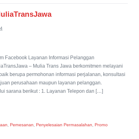
MuliaTransJawa
24
m Facebook Layanan Informasi Pelanggan
iaTransJawa – Mulia Trans Jawa berkomitmen melayani
aik berupa permohonan informasi perjalanan, konsultasi
emajuan perusahaan maupun layanan pelanggan.
i sarana berikut : 1. Layanan Telepon dan […]
iaan
,
Pemesanan
,
Penyelesaian Permasalahan
,
Promo