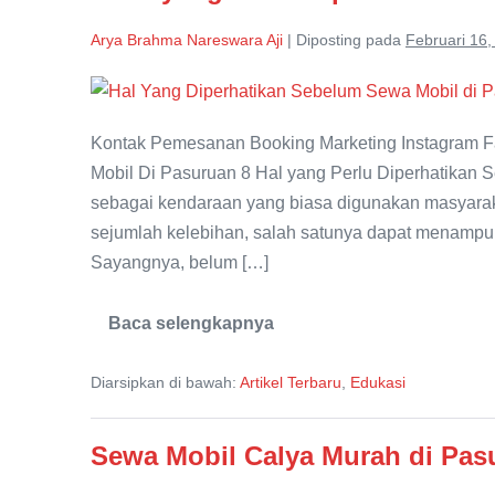
Ribuan
Arya Brahma Nareswara Aji
|
Diposting pada
Februari 16,
8
Hal
Kontak Pemesanan Booking Marketing Instagram F
yang
Mobil Di Pasuruan 8 Hal yang Perlu Diperhatikan
Perlu
sebagai kendaraan yang biasa digunakan masyarak
Diperhatikan
sejumlah kelebihan, salah satunya dapat menamp
Sebelum
Sayangnya, belum […]
Sewa
Mobil
Baca selengkapnya
di
8
Hal
Pasuruan
yang
Diarsipkan di bawah:
Artikel Terbaru
,
Edukasi
Perlu
Diperhatikan
Sebelum
Sewa
Sewa Mobil Calya Murah di Pas
Mobil
di
Pasuruan