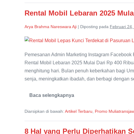
Rental Mobil Lebaran 2025 Mula
Arya Brahma Nareswara Aji
|
Diposting pada
Februari 24,
Rental
Mobil
Pemesanan Admin Marketing Instagram Facebook R
Lebaran
Rental Mobil Lebaran 2025 Mulai Dari Rp 400 Ribu
2025
menghitung hari. Bulan penuh keberkahan bagi Umat 
Mulai
senja, meningkatkan ibadah, dan berbagi dengan
Dari
Rp
Baca selengkapnya
400
Rental
Mobil
Ribuan
Lebaran
Diarsipkan di bawah:
Artikel Terbaru
,
Promo Muliatransja
2025
Mulai
Dari
Rp
8 Hal yang Perlu Diperhatikan 
400