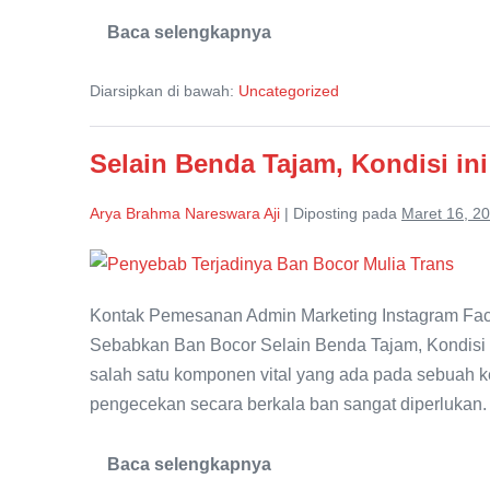
Baca selengkapnya
My
Transport
Reward
Diarsipkan di bawah:
Uncategorized
Selain Benda Tajam, Kondisi in
Arya Brahma Nareswara Aji
|
Diposting pada
Maret 16, 2
Selain
Benda
Kontak Pemesanan Admin Marketing Instagram Face
Tajam,
Sebabkan Ban Bocor Selain Benda Tajam, Kondisi
Kondisi
salah satu komponen vital yang ada pada sebuah k
ini
pengecekan secara berkala ban sangat diperlukan.
Juga
Bisa
Baca selengkapnya
Sebabkan
Selain
Benda