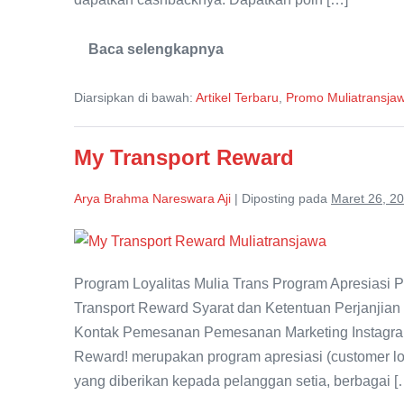
Baca selengkapnya
Miliki
Kartu
My
Diarsipkan di bawah:
Artikel Terbaru
,
Promo Muliatransja
Transport
Reward
My Transport Reward
Arya Brahma Nareswara Aji
|
Diposting pada
Maret 26, 2
My
Transport
Program Loyalitas Mulia Trans Program Apresiasi
Reward
Transport Reward Syarat dan Ketentuan Perjanjian
Kontak Pemesanan Pemesanan Marketing Instagram
Reward! merupakan program apresiasi (customer loy
yang diberikan kepada pelanggan setia, berbagai [