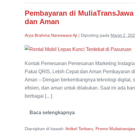
Pasuruan
Pembayaran di MuliaTransJawa 
dan Aman
Arya Brahma Nareswara Aji
|
Diposting pada
Maret 2, 20
Pembayaran
di
Kontak Pemesanan Pemesanan Marketing Instagra
MuliaTransJawa
Pakai QRIS, Lebih Cepat dan Aman Pembayaran di 
Kini
Aman – Dengan berkembangnya teknologi digital, s
Bisa
efisien, dan aman untuk dilakukan. Saat ini ada b
Pakai
berbagai […]
QRIS,
Lebih
Baca selengkapnya
Cepat
Pembayaran
di
dan
MuliaTransJawa
Diarsipkan di bawah:
Artikel Terbaru
,
Promo Muliatransja
Kini
Aman
Bisa