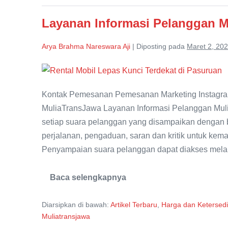
Pakai
QRIS,
Layanan Informasi Pelanggan 
Lebih
Cepat
dan
Arya Brahma Nareswara Aji
|
Diposting pada
Maret 2, 20
Aman
Layanan
Informasi
Kontak Pemesanan Pemesanan Marketing Instagra
Pelanggan
MuliaTransJawa Layanan Informasi Pelanggan Mul
MuliaTransJawa
setiap suara pelanggan yang disampaikan dengan b
perjalanan, pengaduan, saran dan kritik untuk k
Penyampaian suara pelanggan dapat diakses melalu
Baca selengkapnya
Layanan
Informasi
Pelanggan
Diarsipkan di bawah:
Artikel Terbaru
,
Harga dan Ketersed
MuliaTransJawa
Muliatransjawa