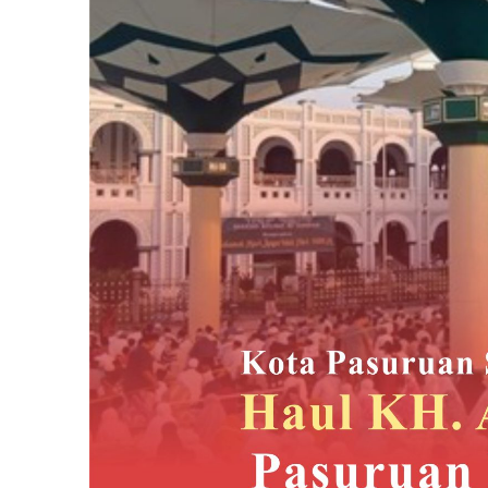
KH.
Abdul
Hamid
Pasuruan
Yang
Ke
42
Tahun