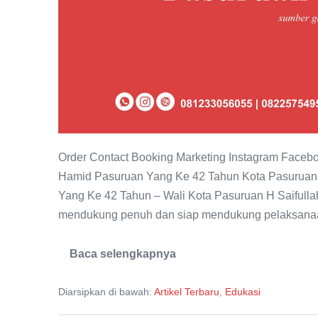
Order Contact Booking Marketing Instagram Faceb
Hamid Pasuruan Yang Ke 42 Tahun Kota Pasuruan
Yang Ke 42 Tahun – Wali Kota Pasuruan H Saifulla
mendukung penuh dan siap mendukung pelaksanaa
Baca selengkapnya
Kota
Pasuruan
Siap
Diarsipkan di bawah:
Artikel Terbaru
,
Edukasi
Melaksanakan
Haul
KH.