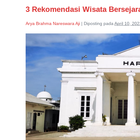
Abdul
3 Rekomendasi Wisata Bersejar
Hamid
Pasuruan
Yang
Arya Brahma Nareswara Aji
|
Diposting pada
April 10, 202
Ke
42
Tahun
3
Rekomendasi
Wisata
Bersejarah
di
Kota
Pasuruan