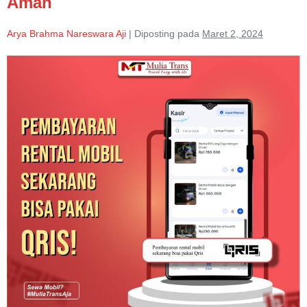
Aman
Arya Brahma Nareswara Aji
|
Diposting pada
Maret 2, 2024
Pembayaran
di
MuliaTransJawa
Kini
Bisa
Pakai
QRIS,
Lebih
Cepat
dan
Aman