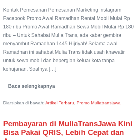
Kontak Pemesanan Pemesanan Marketing Instagram
Facebook Promo Awal Ramadhan Rental Mobil Mulai Rp
180 ribu Promo Awal Ramadhan Sewa Mobil Mulai Rp 180
ribu – Untuk Sahabat Mulia Trans, ada kabar gembira
menyambut Ramadhan 1445 Hijriyah! Selama awal
Ramadhan ini sahabat Mulia Trans tidak usah khawatir
untuk sewa mobil dan bepergian keluar kota tanpa
kehujanan. Soalnya […]
Baca selengkapnya
Promo
Awal
Ramadhan
Diarsipkan di bawah:
Artikel Terbaru
,
Promo Muliatransjawa
Rental
Mobil
Pasuruan
Pembayaran di MuliaTransJawa Kini
Bisa Pakai QRIS, Lebih Cepat dan