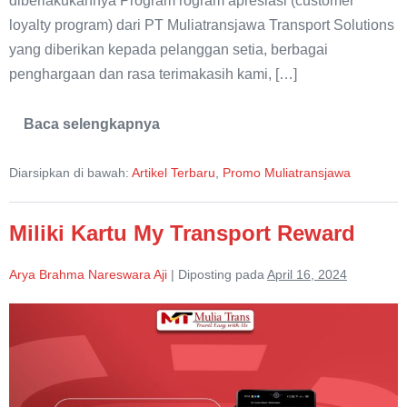
diberlakukannya Program rogram apresiasi (customer
loyalty program) dari PT Muliatransjawa Transport Solutions
yang diberikan kepada pelanggan setia, berbagai
penghargaan dan rasa terimakasih kami, […]
Baca selengkapnya
Penyesuaian
Harga
Rental
Diarsipkan di bawah:
Artikel Terbaru
,
Promo Muliatransjawa
Mobil
Pasuruan
Miliki Kartu My Transport Reward
Arya Brahma Nareswara Aji
|
Diposting pada
April 16, 2024
Miliki
Kartu
My
Transport