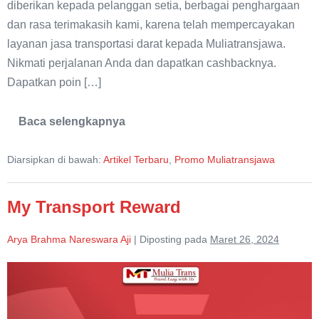
diberikan kepada pelanggan setia, berbagai penghargaan
dan rasa terimakasih kami, karena telah mempercayakan
layanan jasa transportasi darat kepada Muliatransjawa.
Nikmati perjalanan Anda dan dapatkan cashbacknya.
Dapatkan poin […]
Baca selengkapnya
Miliki
Kartu
My
Diarsipkan di bawah:
Artikel Terbaru
,
Promo Muliatransjawa
Transport
Reward
My Transport Reward
Arya Brahma Nareswara Aji
|
Diposting pada
Maret 26, 2024
My
Transport
Reward