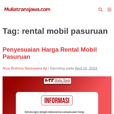
Lompat
Toggle
ke
To
Pencari
konten
Me
Tag:
rental mobil pasuruan
Penyesuaian Harga Rental Mobil
Pasuruan
Arya Brahma Nareswara Aji
|
Diposting pada
April 16, 2024
Penyesuaian
Harga
Rental
Mobil
Pasuruan