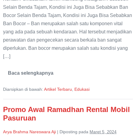
Selain Benda Tajam, Kondisi ini Juga Bisa Sebabkan Ban
Bocor Selain Benda Tajam, Kondisi ini Juga Bisa Sebabkan
Ban Bocor – Ban merupakan salah satu komponen vital
yang ada pada sebuah kendaraan. Hal tersebut menjadikan
perawatan dan pengecekan secara berkala ban sangat
diperlukan. Ban bocor merupakan salah satu kondisi yang
[…]
Baca selengkapnya
Selain
Benda
Tajam,
Diarsipkan di bawah:
Artikel Terbaru
,
Edukasi
Kondisi
ini
Juga
Bisa
Promo Awal Ramadhan Rental Mobil
Sebabkan
Ban
Pasuruan
Bocor
Arya Brahma Nareswara Aji
|
Diposting pada
Maret 5, 2024