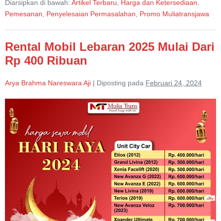
Diarsipkan di bawah:
Artikel Terbaru
,
Harga dan Ketersediaan
,
MuliaTransJawa
Pemesanan
,
Penyelesaian Permasalahan
,
Promo Muliatransjawa
Rental Mobil Lebaran 2025 Mulai Dari
Rp 400 Ribuan
Arya Brahma Nareswara Aji
|
Diposting pada
Februari 24, 2024
Rental
Mobil
Lebaran
2025
Mulai
Dari
Rp
400
Ribuan