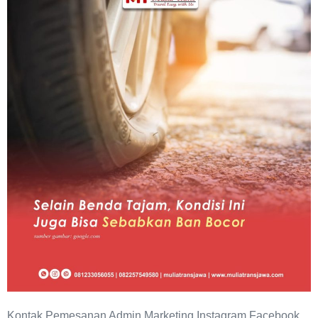
Benda
Tajam,
Kondisi
ini
Juga
Bisa
Sebabkan
Ban
Bocor
Kontak Pemesanan Admin Marketing Instagram Facebook